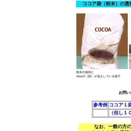
ココア袋（粉末）の透
粉末の袋内に
4mmの（鉄）が混入している様子
お問い
参考例
ココア１袋
（但し１
なお、一般の方